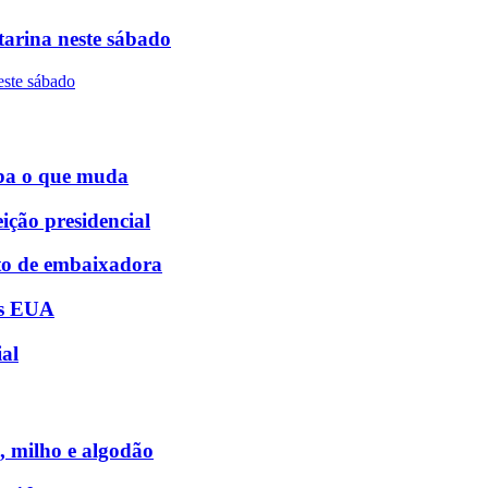
tarina neste sábado
iba o que muda
ição presidencial
sto de embaixadora
os EUA
ial
, milho e algodão