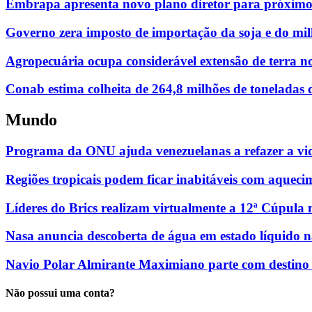
Embrapa apresenta novo plano diretor para próximo
Governo zera imposto de importação da soja e do mi
Agropecuária ocupa considerável extensão de terra 
Conab estima colheita de 264,8 milhões de toneladas 
Mundo
Programa da ONU ajuda venezuelanas a refazer a vid
Regiões tropicais podem ficar inabitáveis com aqueci
Líderes do Brics realizam virtualmente a 12ª Cúpula n
Nasa anuncia descoberta de água em estado líquido 
Navio Polar Almirante Maximiano parte com destino 
Não possui uma conta?