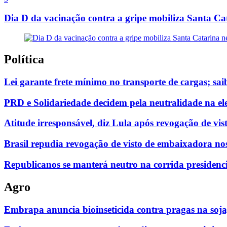
Dia D da vacinação contra a gripe mobiliza Santa Ca
Política
Lei garante frete mínimo no transporte de cargas; sa
PRD e Solidariedade decidem pela neutralidade na ele
Atitude irresponsável, diz Lula após revogação de vi
Brasil repudia revogação de visto de embaixadora n
Republicanos se manterá neutro na corrida presidenc
Agro
Embrapa anuncia bioinseticida contra pragas na soja