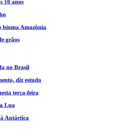
s 10 anos
lho
no bioma Amazônia
de grãos
a no Brasil
mento, diz estudo
esta terça-feira
na Lua
à Antártica