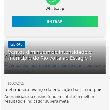
Whatsapp
ENTRAR
GERAL
Ventos diminuem de intensidade e
VEJA MAIS
município do Rio volta ao Estágio 1
EDUCAÇÃO
Ideb mostra avanço da educação básica no país
Anos iniciais do ensino fundamental têm melhor
resultado e indicador supera meta