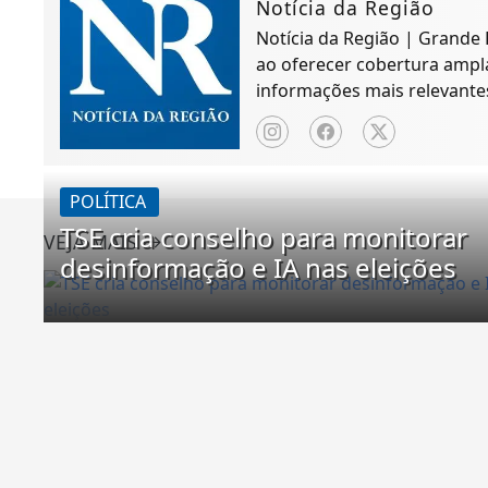
Notícia da Região
Notícia da Região | Grande
ao oferecer cobertura ampla
informações mais relevant
desenvolvimento regional.
POLÍTICA
TSE cria conselho para monitorar
VEJA MAIS
desinformação e IA nas eleições