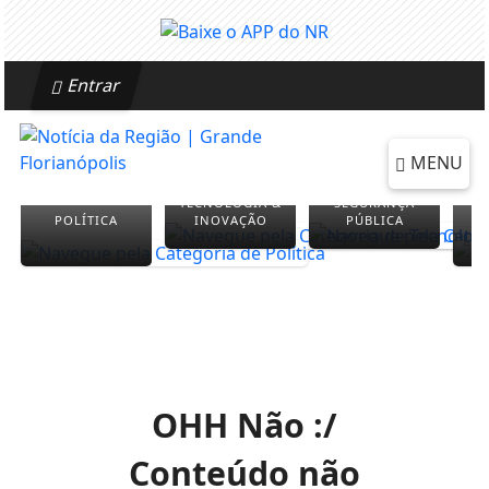
Entrar
MENU
TECNOLOGIA &
SEGURANÇA
POLÍTICA
INOVAÇÃO
PÚBLICA
OHH Não :/
Conteúdo não