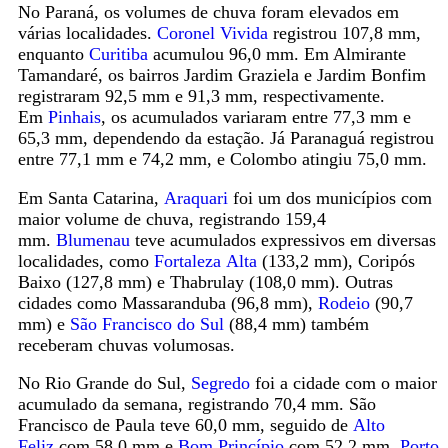
No Paraná, os volumes de chuva foram elevados em
várias localidades.
Coronel Vivida
registrou 107,8 mm,
enquanto
Curitiba
acumulou 96,0 mm. Em Almirante
Tamandaré, os bairros Jardim Graziela e Jardim Bonfim
registraram 92,5 mm e 91,3 mm, respectivamente.
Em
Pinhais
, os acumulados variaram entre 77,3 mm e
65,3 mm, dependendo da estação. Já Paranaguá registrou
entre 77,1 mm e 74,2 mm, e Colombo atingiu 75,0 mm.
Em Santa Catarina,
Araquari
foi um dos municípios com
maior volume de chuva, registrando 159,4
mm.
Blumenau
teve acumulados expressivos em diversas
localidades, como
Fortaleza
Alta
(133,2 mm), Coripós
Baixo (127,8 mm) e Thabrulay (108,0 mm). Outras
cidades como Massaranduba (96,8 mm),
Rodeio
(90,7
mm) e
São Francisco do Sul
(88,4 mm) também
receberam chuvas volumosas.
No Rio Grande do Sul,
Segredo
foi a cidade com o maior
acumulado da semana, registrando 70,4 mm. São
Francisco de Paula teve 60,0 mm, seguido de
Alto
Feliz
com 58,0 mm e
Bom Princípio
com 52,2 mm.
Porto