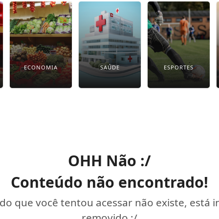
ECONOMIA
SAÚDE
ESPORTES
OHH Não :/
Conteúdo não encontrado!
o que você tentou acessar não existe, está 
removido :/