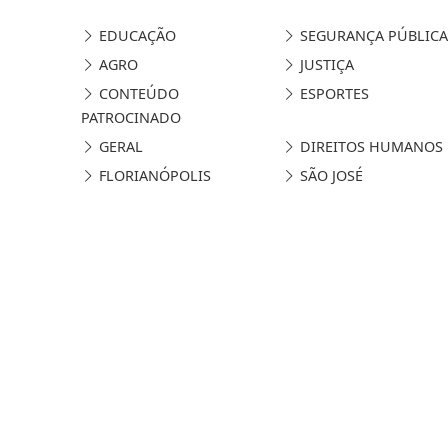
EDUCAÇÃO
SEGURANÇA PÚBLICA
AGRO
JUSTIÇA
CONTEÚDO
ESPORTES
PATROCINADO
GERAL
DIREITOS HUMANOS
FLORIANÓPOLIS
SÃO JOSÉ
Termos de Uso e Privacidade
Esse site utiliza cookies para melhorar sua
concorda com nossos Termos de Uso e Priva
PARA MAIS INFORMAÇÕES,
ACESSE NOSSOS TERMOS C