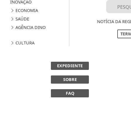
INOVAÇÃO
ECONOMIA
SAÚDE
NOTÍCIA DA REG
AGÊNCIA DINO
TERM
CULTURA
EXPEDIENTE
SOBRE
FAQ
 experiência de navegação. Ao continuar o acesso, e
cidade.
LICANDO AQUI