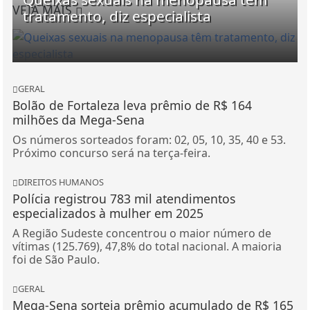
VEJA MAIS
tratamento, diz especialista
GERAL
Bolão de Fortaleza leva prêmio de R$ 164
milhões da Mega-Sena
Os números sorteados foram: 02, 05, 10, 35, 40 e 53.
Próximo concurso será na terça-feira.
DIREITOS HUMANOS
Polícia registrou 783 mil atendimentos
especializados à mulher em 2025
A Região Sudeste concentrou o maior número de
vítimas (125.769), 47,8% do total nacional. A maioria
foi de São Paulo.
GERAL
Mega-Sena sorteia prêmio acumulado de R$ 165