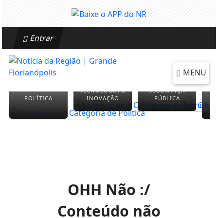
Entrar
MENU
TECNOLOGIA &
SEGURANÇA
POLÍTICA
INOVAÇÃO
PÚBLICA
OHH Não :/
Conteúdo não