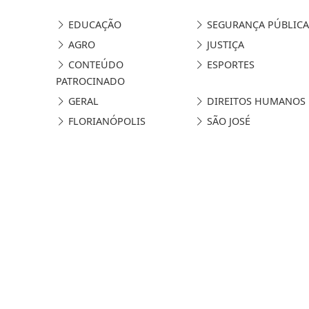
EDUCAÇÃO
SEGURANÇA PÚBLICA
AGRO
JUSTIÇA
CONTEÚDO
ESPORTES
PATROCINADO
GERAL
DIREITOS HUMANOS
FLORIANÓPOLIS
SÃO JOSÉ
Termos de Uso e Privacidade
Esse site utiliza cookies para melhorar sua
concorda com nossos Termos de Uso e Priva
PARA MAIS INFORMAÇÕES,
ACESSE NOSSOS TERMOS C