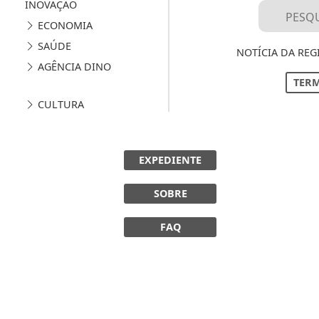
INOVAÇÃO
ECONOMIA
SAÚDE
NOTÍCIA DA REG
AGÊNCIA DINO
TERM
CULTURA
EXPEDIENTE
SOBRE
FAQ
 experiência de navegação. Ao continuar o acesso, e
cidade.
LICANDO AQUI