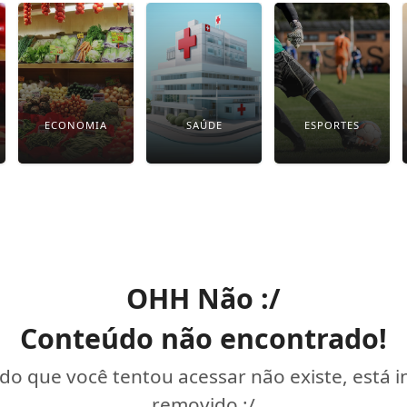
ECONOMIA
SAÚDE
ESPORTES
OHH Não :/
Conteúdo não encontrado!
o que você tentou acessar não existe, está 
removido :/