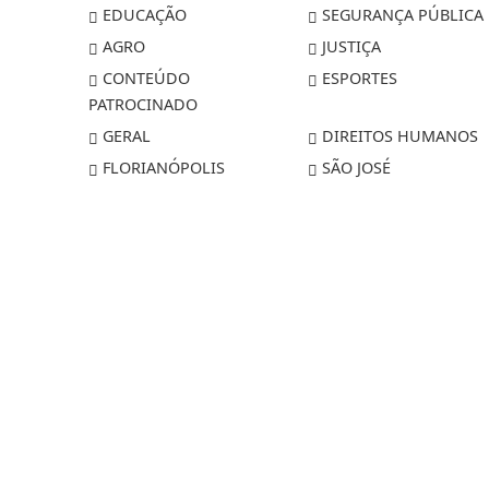
EDUCAÇÃO
SEGURANÇA PÚBLICA
AGRO
JUSTIÇA
CONTEÚDO
ESPORTES
PATROCINADO
GERAL
DIREITOS HUMANOS
FLORIANÓPOLIS
SÃO JOSÉ
Termos de Uso e Privacidade
Esse site utiliza cookies para melhorar sua
concorda com nossos Termos de Uso e Priva
PARA MAIS INFORMAÇÕES,
ACESSE NOSSOS TERMOS C