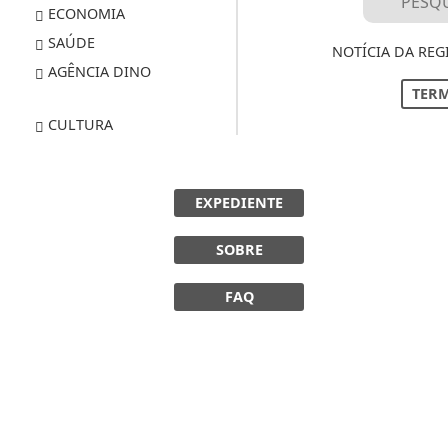
ECONOMIA
SAÚDE
NOTÍCIA DA REG
AGÊNCIA DINO
TERM
CULTURA
EXPEDIENTE
SOBRE
FAQ
 experiência de navegação. Ao continuar o acesso, e
cidade.
LICANDO AQUI