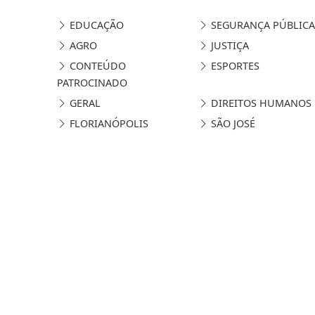
EDUCAÇÃO
SEGURANÇA PÚBLICA
AGRO
JUSTIÇA
CONTEÚDO
ESPORTES
PATROCINADO
GERAL
DIREITOS HUMANOS
FLORIANÓPOLIS
SÃO JOSÉ
Termos de Uso e Privacidade
Esse site utiliza cookies para melhorar sua
concorda com nossos Termos de Uso e Priva
PARA MAIS INFORMAÇÕES,
ACESSE NOSSOS TERMOS C