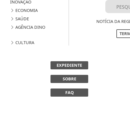
INOVAÇÃO
ECONOMIA
SAÚDE
NOTÍCIA DA REG
AGÊNCIA DINO
TERM
CULTURA
EXPEDIENTE
SOBRE
FAQ
 experiência de navegação. Ao continuar o acesso, e
cidade.
LICANDO AQUI