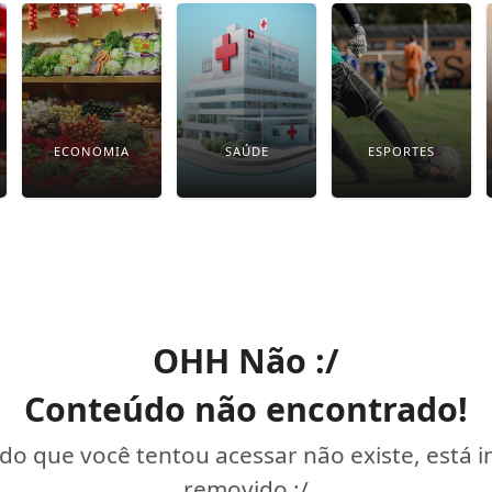
ECONOMIA
SAÚDE
ESPORTES
OHH Não :/
Conteúdo não encontrado!
o que você tentou acessar não existe, está 
removido :/