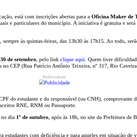
cação, está com inscrições abertas para a
Oficina Maker de T
uais e particulares do município. A iniciativa é gratuita e se
 sempre às quintas-feiras, das 13h30 às 17h15. Ao todo, ser
a
30 de setembro
, pelo link
clique aqui
. Quem tiver dificulda
u no CEP (Rua Patrício Antônio Teixeira, nº 317, Rio Caveiras
Publicidade
 e CPF do estudante e do responsável (ou CNH), comprovante 
ão aceitos RNE, RNM ou Passaporte.
o no dia
1º de outubro
, após às 18h, no site da Prefeitura d
a estudantes com deficiência e para aqueles em situação de v