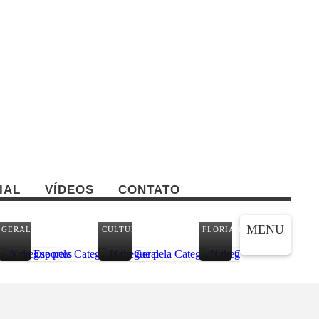
IAL
VÍDEOS
CONTATO
SÃ
MENU
GERAL
CULTURA
FLORIANÓPOLIS
JO