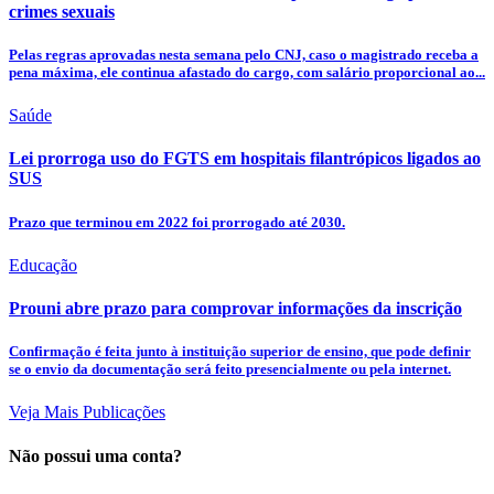
crimes sexuais
Pelas regras aprovadas nesta semana pelo CNJ, caso o magistrado receba a
pena máxima, ele continua afastado do cargo, com salário proporcional ao...
Saúde
Lei prorroga uso do FGTS em hospitais filantrópicos ligados ao
SUS
Prazo que terminou em 2022 foi prorrogado até 2030.
Educação
Prouni abre prazo para comprovar informações da inscrição
Confirmação é feita junto à instituição superior de ensino, que pode definir
se o envio da documentação será feito presencialmente ou pela internet.
Veja Mais Publicações
Não possui uma conta?