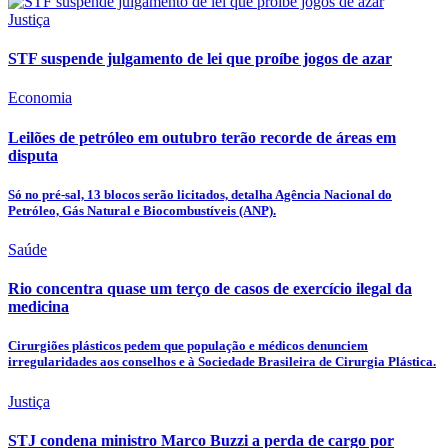
Justiça
STF suspende julgamento de lei que proíbe jogos de azar
Economia
Leilões de petróleo em outubro terão recorde de áreas em
disputa
Só no pré-sal, 13 blocos serão licitados, detalha Agência Nacional do
Petróleo, Gás Natural e Biocombustíveis (ANP).
Saúde
Rio concentra quase um terço de casos de exercício ilegal da
medicina
Cirurgiões plásticos pedem que população e médicos denunciem
irregularidades aos conselhos e à Sociedade Brasileira de Cirurgia Plástica.
Justiça
STJ condena ministro Marco Buzzi a perda de cargo por