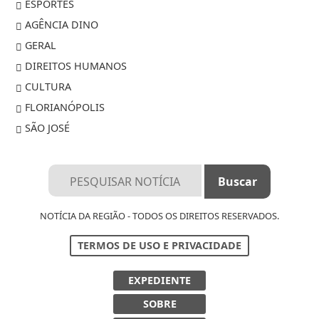
ESPORTES
AGÊNCIA DINO
GERAL
DIREITOS HUMANOS
CULTURA
FLORIANÓPOLIS
SÃO JOSÉ
NOTÍCIA DA REGIÃO - TODOS OS DIREITOS RESERVADOS.
TERMOS DE USO E PRIVACIDADE
Termos de Uso e Privacidade
EXPEDIENTE
Esse site utiliza cookies para melhorar sua
experiência de navegação. Ao continuar o acesso,
SOBRE
entendemos que você concorda com nossos Termos