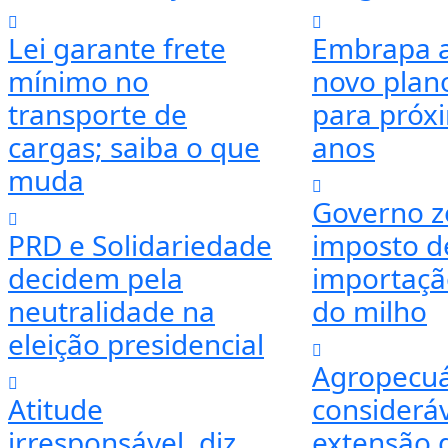
Lei garante frete
Embrapa 
mínimo no
novo plano
transporte de
para próx
cargas; saiba o que
anos
muda
Governo z
PRD e Solidariedade
imposto d
decidem pela
importaçã
neutralidade na
do milho
eleição presidencial
Agropecuá
Atitude
considerá
irresponsável, diz
extensão d