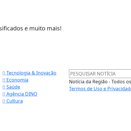
sificados e muito mais!
Tecnologia & Inovação
Economia
Notícia da Região - Todos o
Saúde
Termos de Uso e Privacidad
Agência DINO
Cultura
 experiência de navegação. Ao continuar o acesso, e
cidade.
LICANDO AQUI