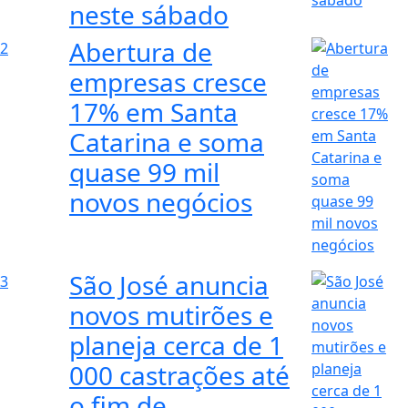
neste sábado
Abertura de
2
empresas cresce
17% em Santa
Catarina e soma
quase 99 mil
novos negócios
São José anuncia
3
novos mutirões e
planeja cerca de 1
000 castrações até
o fim de