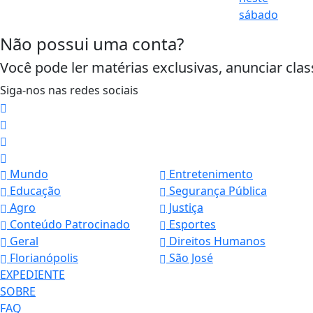
Não possui uma conta?
Você pode ler matérias exclusivas, anunciar clas
Siga-nos nas redes sociais
Mundo
Entretenimento
Educação
Segurança Pública
Agro
Justiça
Conteúdo Patrocinado
Esportes
Geral
Direitos Humanos
Termos de Uso e Privacidade
Florianópolis
São José
Esse site utiliza cookies para melhorar sua
EXPEDIENTE
concorda com nossos Termos de Uso e Priva
SOBRE
PARA MAIS INFORMAÇÕES,
ACESSE NOSSOS TERMOS C
FAQ