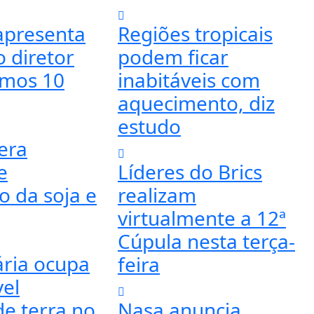
apresenta
Regiões tropicais
 diretor
podem ficar
imos 10
inabitáveis com
aquecimento, diz
estudo
era
e
Líderes do Brics
o da soja e
realizam
virtualmente a 12ª
Cúpula nesta terça-
ria ocupa
feira
vel
e terra no
Nasa anuncia