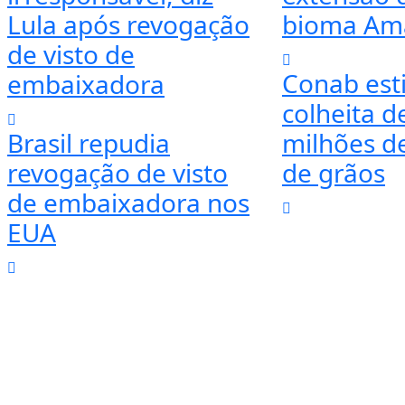
Lula após revogação
bioma Am
de visto de
Conab est
embaixadora
colheita d
Brasil repudia
milhões d
revogação de visto
de grãos
de embaixadora nos
EUA