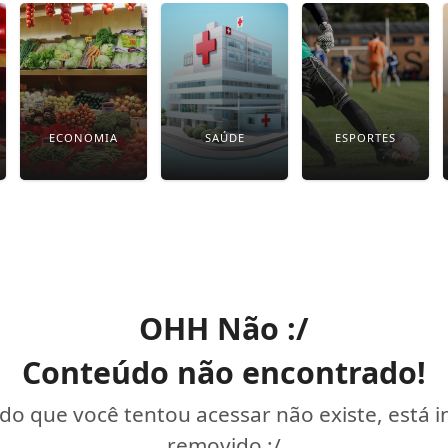
ECONOMIA
SAÚDE
ESPORTES
OHH Não :/
Conteúdo não encontrado!
o que você tentou acessar não existe, está 
removido :/