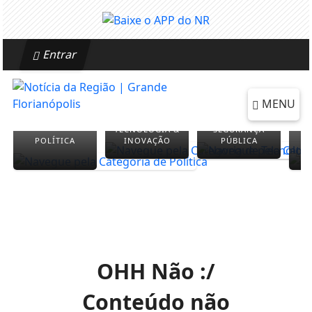
Entrar
MENU
TECNOLOGIA &
SEGURANÇA
POLÍTICA
INOVAÇÃO
PÚBLICA
OHH Não :/
Conteúdo não