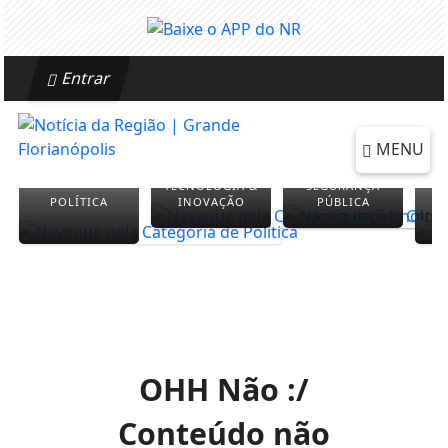
Entrar
MENU
TECNOLOGIA &
SEGURANÇA
POLÍTICA
INOVAÇÃO
PÚBLICA
OHH Não :/
Conteúdo não