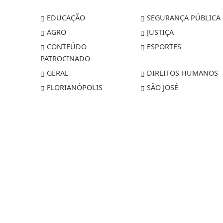
EDUCAÇÃO
SEGURANÇA PÚBLICA
AGRO
JUSTIÇA
CONTEÚDO
ESPORTES
PATROCINADO
GERAL
DIREITOS HUMANOS
FLORIANÓPOLIS
SÃO JOSÉ
Termos de Uso e Privacidade
Esse site utiliza cookies para melhorar sua
concorda com nossos Termos de Uso e Priva
PARA MAIS INFORMAÇÕES,
ACESSE NOSSOS TERMOS C