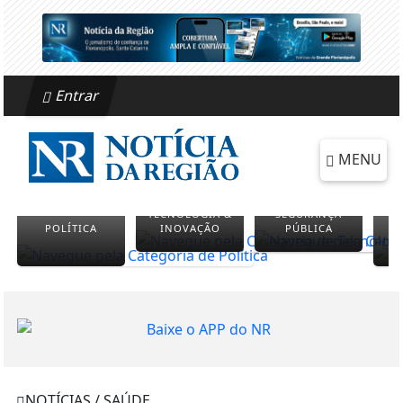
Entrar
MENU
TECNOLOGIA &
SEGURANÇA
POLÍTICA
INOVAÇÃO
PÚBLICA
NOTÍCIAS / SAÚDE