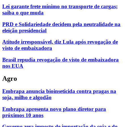
Lei garante frete mínimo no transporte de cargas;
saiba o que muda
PRD e Solidariedade decidem pela neutralidade na
eleição presidencial
Atitude irresponsável, diz Lula após revogação de
visto de embaixadora
Brasil repudia revogação de visto de embaixadora
nos EUA
Agro
Embrapa anuncia bioinseticida contra pragas na
soja, milho e algodão
Embrapa apresenta novo plano diretor para
próximos 10 anos
Governo zera imposto de importação da soja e do