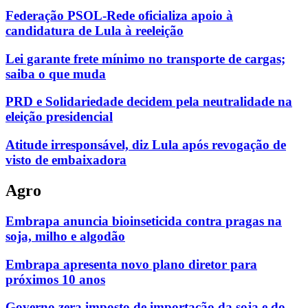
Federação PSOL-Rede oficializa apoio à
candidatura de Lula à reeleição
Lei garante frete mínimo no transporte de cargas;
saiba o que muda
PRD e Solidariedade decidem pela neutralidade na
eleição presidencial
Atitude irresponsável, diz Lula após revogação de
visto de embaixadora
Agro
Embrapa anuncia bioinseticida contra pragas na
soja, milho e algodão
Embrapa apresenta novo plano diretor para
próximos 10 anos
Governo zera imposto de importação da soja e do