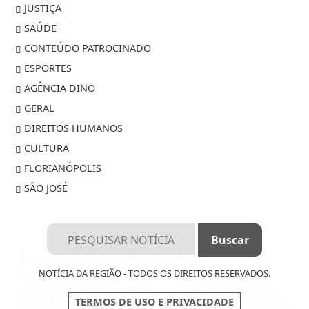
JUSTIÇA
SAÚDE
CONTEÚDO PATROCINADO
ESPORTES
AGÊNCIA DINO
GERAL
DIREITOS HUMANOS
CULTURA
FLORIANÓPOLIS
SÃO JOSÉ
Termos de Uso e Privacidade
NOTÍCIA DA REGIÃO - TODOS OS DIREITOS RESERVADOS.
Esse site utiliza cookies para melhorar sua
experiência de navegação. Ao continuar o acesso,
TERMOS DE USO E PRIVACIDADE
entendemos que você concorda com nossos Termos