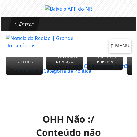
Entrar
MENU
TECNOLOGIA &
SEGURANÇA
POLÍTICA
INOVAÇÃO
PÚBLICA
OHH Não :/
Conteúdo não