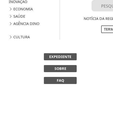
INOVAÇÃO
ECONOMIA
SAÚDE
NOTÍCIA DA REG
AGÊNCIA DINO
TERM
CULTURA
EXPEDIENTE
SOBRE
FAQ
 experiência de navegação. Ao continuar o acesso, e
cidade.
LICANDO AQUI