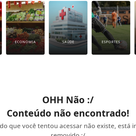
ECONOMIA
SAÚDE
ESPORTES
OHH Não :/
Conteúdo não encontrado!
o que você tentou acessar não existe, está 
removido :/