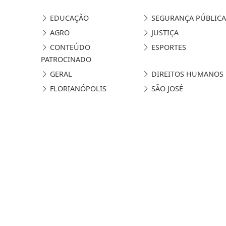
EDUCAÇÃO
SEGURANÇA PÚBLICA
AGRO
JUSTIÇA
CONTEÚDO
ESPORTES
PATROCINADO
GERAL
DIREITOS HUMANOS
FLORIANÓPOLIS
SÃO JOSÉ
Termos de Uso e Privacidade
Esse site utiliza cookies para melhorar sua
concorda com nossos Termos de Uso e Priva
PARA MAIS INFORMAÇÕES,
ACESSE NOSSOS TERMOS C